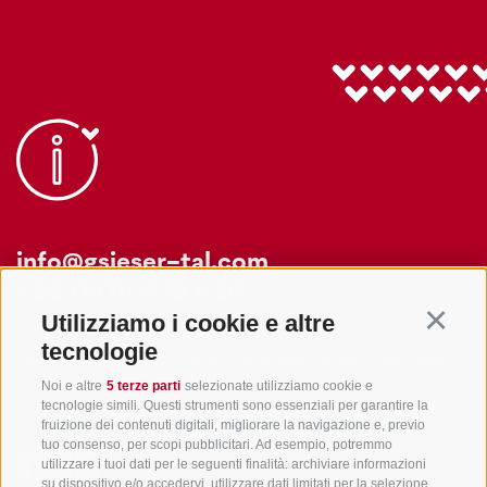
info@gsieser-tal.com
+39 0474 978 436
Utilizziamo i cookie e altre
Continu
tecnologie
Soc. coop. turistica Val Casies-Monguelfo-Tesido in Alto Adige
S. Martino 10a
I-39030 Val Casies
Noi e altre
5 terze parti
selezionate utilizziamo cookie e
tecnologie simili. Questi strumenti sono essenziali per garantire la
fruizione dei contenuti digitali, migliorare la navigazione e, previo
tuo consenso, per scopi pubblicitari. Ad esempio, potremmo
utilizzare i tuoi dati per le seguenti finalità: archiviare informazioni
su dispositivo e/o accedervi, utilizzare dati limitati per la selezione