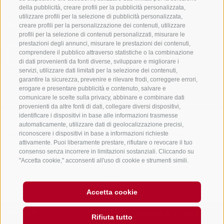
della pubblicità, creare profili per la pubblicità personalizzata,
utilizzare profili per la selezione di pubblicità personalizzata,
Sempre informati e aggiornati!
creare profili per la personalizzazione dei contenuti, utilizzare
profili per la selezione di contenuti personalizzati, misurare le
prestazioni degli annunci, misurare le prestazioni dei contenuti,
comprendere il pubblico attraverso statistiche o la combinazione
NEWSLETTER
di dati provenienti da fonti diverse, sviluppare e migliorare i
servizi, utilizzare dati limitati per la selezione dei contenuti,
garantire la sicurezza, prevenire e rilevare frodi, correggere errori,
erogare e presentare pubblicità e contenuto, salvare e
comunicare le scelte sulla privacy, abbinare e combinare dati
provenienti da altre fonti di dati, collegare diversi dispositivi,
identificare i dispositivi in base alle informazioni trasmesse
automaticamente, utilizzare dati di geolocalizzazione precisi,
riconoscere i dispositivi in base a informazioni richieste
Alloggi
Temi
Service
attivamente. Puoi liberamente prestare, rifiutare o revocare il tuo
Hotel
La Regione
Arrivo
consenso senza incorrere in limitazioni sostanziali. Cliccando su
Garni/B&B
Attività
Mobility Center
"Accetta cookie," acconsenti all'uso di cookie e strumenti simili.
Residence/Appartamento
Hot Spots
GuestPass
Utilizza il pulsante "Gestisci Preferenze" per personalizzare le tue
Agriturismo
Good to know
scelte o "Rifiuta tutto" per proseguire senza cookie non
strettamente necessari. Puoi modificare le tue preferenze in
Accetta cookie
qualsiasi momento cliccando sul link "Preferenze Cookie" in fondo
alla pagina o sull'icona dello scudo in basso a sinistra. Le tue
preferenze si applicheranno al solo dispositivo in uso.
PARTNER
created with passion by
Rifiuta tutto