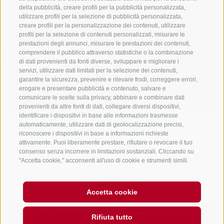
della pubblicità, creare profili per la pubblicità personalizzata,
utilizzare profili per la selezione di pubblicità personalizzata,
Sempre informati e aggiornati!
creare profili per la personalizzazione dei contenuti, utilizzare
profili per la selezione di contenuti personalizzati, misurare le
prestazioni degli annunci, misurare le prestazioni dei contenuti,
comprendere il pubblico attraverso statistiche o la combinazione
NEWSLETTER
di dati provenienti da fonti diverse, sviluppare e migliorare i
servizi, utilizzare dati limitati per la selezione dei contenuti,
garantire la sicurezza, prevenire e rilevare frodi, correggere errori,
erogare e presentare pubblicità e contenuto, salvare e
comunicare le scelte sulla privacy, abbinare e combinare dati
provenienti da altre fonti di dati, collegare diversi dispositivi,
identificare i dispositivi in base alle informazioni trasmesse
automaticamente, utilizzare dati di geolocalizzazione precisi,
riconoscere i dispositivi in base a informazioni richieste
Alloggi
Temi
Service
attivamente. Puoi liberamente prestare, rifiutare o revocare il tuo
Hotel
La Regione
Arrivo
consenso senza incorrere in limitazioni sostanziali. Cliccando su
Garni/B&B
Attività
Mobility Center
"Accetta cookie," acconsenti all'uso di cookie e strumenti simili.
Residence/Appartamento
Hot Spots
GuestPass
Utilizza il pulsante "Gestisci Preferenze" per personalizzare le tue
Agriturismo
Good to know
scelte o "Rifiuta tutto" per proseguire senza cookie non
strettamente necessari. Puoi modificare le tue preferenze in
Accetta cookie
qualsiasi momento cliccando sul link "Preferenze Cookie" in fondo
alla pagina o sull'icona dello scudo in basso a sinistra. Le tue
preferenze si applicheranno al solo dispositivo in uso.
PARTNER
created with passion by
Rifiuta tutto