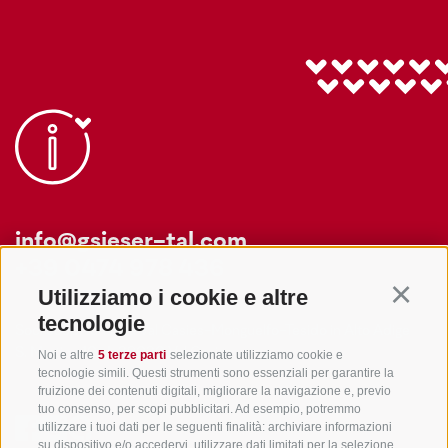
info@gsieser-tal.com
+39 0474 978 436
Utilizziamo i cookie e altre
Continu
tecnologie
Soc. coop. turistica Val Casies-Monguelfo-Tesido in Alto Adige
S. Martino 10a
I-39030 Val Casies
Noi e altre
5 terze parti
selezionate utilizziamo cookie e
tecnologie simili. Questi strumenti sono essenziali per garantire la
fruizione dei contenuti digitali, migliorare la navigazione e, previo
tuo consenso, per scopi pubblicitari. Ad esempio, potremmo
utilizzare i tuoi dati per le seguenti finalità: archiviare informazioni
su dispositivo e/o accedervi, utilizzare dati limitati per la selezione