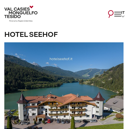
IT
HOTEL SEEHOF