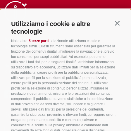
Utilizziamo i cookie e altre
Continu
tecnologie
info@gsieser-tal.com
Noi e altre
5 terze parti
selezionate utilizziamo cookie e
tecnologie simili. Questi strumenti sono essenziali per garantire la
+39 0474 978 436
fruizione dei contenuti digitali, migliorare la navigazione e, previo
tuo consenso, per scopi pubblicitari. Ad esempio, potremmo
utilizzare i tuoi dati per le seguenti finalità: archiviare informazioni
Soc. coop. turistica Val Casies-Monguelfo-Tesido in Alto Adige
su dispositivo e/o accedervi, utilizzare dati limitati per la selezione
S. Martino 10a
I-39030 Val Casies
della pubblicità, creare profili per la pubblicità personalizzata,
utilizzare profili per la selezione di pubblicità personalizzata,
creare profili per la personalizzazione dei contenuti, utilizzare
profili per la selezione di contenuti personalizzati, misurare le
prestazioni degli annunci, misurare le prestazioni dei contenuti,
comprendere il pubblico attraverso statistiche o la combinazione
di dati provenienti da fonti diverse, sviluppare e migliorare i
servizi, utilizzare dati limitati per la selezione dei contenuti,
Sempre informati e aggiornati!
garantire la sicurezza, prevenire e rilevare frodi, correggere errori,
erogare e presentare pubblicità e contenuto, salvare e
comunicare le scelte sulla privacy, abbinare e combinare dati
provenienti da altre fonti di dati, collegare diversi dispositivi,