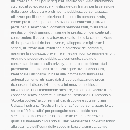
utilizzare i tuoi dati per le seguenti finalità: archiviare informazioni
Soc. coop. turistica Val Casies-Monguelfo-Tesido in Alto Adige
su dispositivo e/o accedervi, utilizzare dati limitati per la selezione
S. Martino 10a
I-39030 Val Casies
della pubblicità, creare profili per la pubblicità personalizzata,
utilizzare profili per la selezione di pubblicità personalizzata,
creare profili per la personalizzazione dei contenuti, utilizzare
profili per la selezione di contenuti personalizzati, misurare le
prestazioni degli annunci, misurare le prestazioni dei contenuti,
comprendere il pubblico attraverso statistiche o la combinazione
di dati provenienti da fonti diverse, sviluppare e migliorare i
servizi, utilizzare dati limitati per la selezione dei contenuti,
Sempre informati e aggiornati!
garantire la sicurezza, prevenire e rilevare frodi, correggere errori,
erogare e presentare pubblicità e contenuto, salvare e
comunicare le scelte sulla privacy, abbinare e combinare dati
provenienti da altre fonti di dati, collegare diversi dispositivi,
NEWSLETTER
identificare i dispositivi in base alle informazioni trasmesse
automaticamente, utilizzare dati di geolocalizzazione precisi,
riconoscere i dispositivi in base a informazioni richieste
attivamente. Puoi liberamente prestare, rifiutare o revocare il tuo
consenso senza incorrere in limitazioni sostanziali. Cliccando su
"Accetta cookie," acconsenti all'uso di cookie e strumenti simili.
Utilizza il pulsante "Gestisci Preferenze" per personalizzare le tue
scelte o "Rifiuta tutto" per proseguire senza cookie non
strettamente necessari. Puoi modificare le tue preferenze in
Alloggi
Temi
Service
qualsiasi momento cliccando sul link "Preferenze Cookie" in fondo
Hotel
La Regione
Arrivo
alla pagina o sull'icona dello scudo in basso a sinistra. Le tue