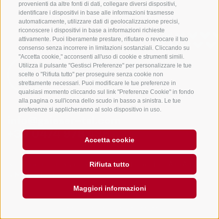
provenienti da altre fonti di dati, collegare diversi dispositivi,
identificare i dispositivi in base alle informazioni trasmesse
automaticamente, utilizzare dati di geolocalizzazione precisi,
riconoscere i dispositivi in base a informazioni richieste
attivamente. Puoi liberamente prestare, rifiutare o revocare il tuo
consenso senza incorrere in limitazioni sostanziali. Cliccando su
"Accetta cookie," acconsenti all'uso di cookie e strumenti simili.
Utilizza il pulsante "Gestisci Preferenze" per personalizzare le tue
scelte o "Rifiuta tutto" per proseguire senza cookie non
strettamente necessari. Puoi modificare le tue preferenze in
qualsiasi momento cliccando sul link "Preferenze Cookie" in fondo
alla pagina o sull'icona dello scudo in basso a sinistra. Le tue
preferenze si applicheranno al solo dispositivo in uso.
info@gsieser-tal.com
+39 0474 978 436
Accetta cookie
Rifiuta tutto
Soc. coop. turistica Val Casies-Monguelfo-Tesido in Alto Adige
S. Martino 10a
I-39030 Val Casies
Maggiori informazioni
PIANIFICA LA TUA VACANZA