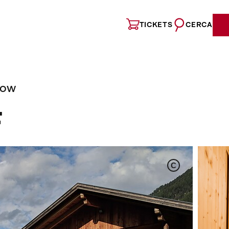
TICKETS
CERCA
NOW
F