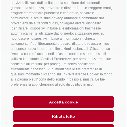
servizi, utilizzare dati limitati per la selezione dei contenuti,
Sempre informati e aggiornati!
garantire la sicurezza, prevenire e rilevare frodi, correggere errori,
erogare e presentare pubblicità e contenuto, salvare e
comunicare le scelte sulla privacy, abbinare e combinare dati
provenienti da altre fonti di dati, collegare diversi dispositivi,
NEWSLETTER
identificare i dispositivi in base alle informazioni trasmesse
automaticamente, utilizzare dati di geolocalizzazione precisi,
riconoscere i dispositivi in base a informazioni richieste
attivamente. Puoi liberamente prestare, rifiutare o revocare il tuo
consenso senza incorrere in limitazioni sostanziali. Cliccando su
"Accetta cookie," acconsenti all'uso di cookie e strumenti simili.
Utilizza il pulsante "Gestisci Preferenze" per personalizzare le tue
scelte o "Rifiuta tutto" per proseguire senza cookie non
Alloggi
Temi
Service
strettamente necessari. Puoi modificare le tue preferenze in
qualsiasi momento cliccando sul link "Preferenze Cookie" in fondo
Hotel
La Regione
Arrivo
alla pagina o sull'icona dello scudo in basso a sinistra. Le tue
Garni/B&B
Attività
Mobility Center
preferenze si applicheranno al solo dispositivo in uso.
Residence/Appartamento
Hot Spots
GuestPass
Agriturismo
Good to know
Accetta cookie
PARTNER
created with passion by
Rifiuta tutto