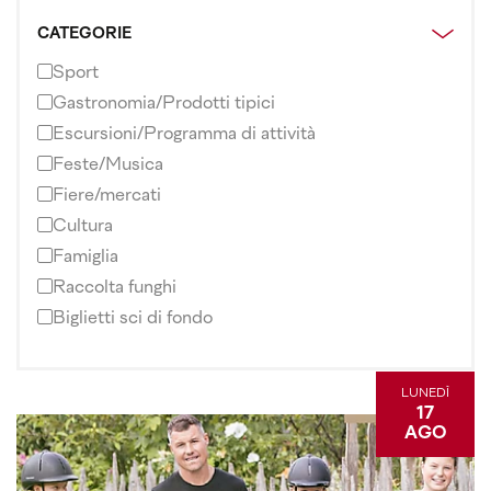
CATEGORIE
Sport
Gastronomia/Prodotti tipici
Escursioni/Programma di attività
Feste/Musica
Fiere/mercati
Cultura
Famiglia
Raccolta funghi
Biglietti sci di fondo
LUNEDÌ
17
AGO