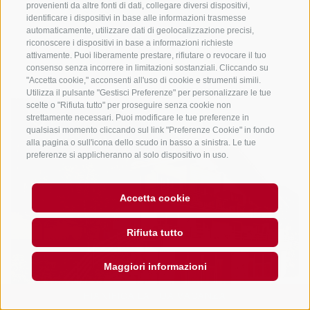
provenienti da altre fonti di dati, collegare diversi dispositivi,
identificare i dispositivi in base alle informazioni trasmesse
automaticamente, utilizzare dati di geolocalizzazione precisi,
riconoscere i dispositivi in base a informazioni richieste
attivamente. Puoi liberamente prestare, rifiutare o revocare il tuo
consenso senza incorrere in limitazioni sostanziali. Cliccando su
"Accetta cookie," acconsenti all'uso di cookie e strumenti simili.
Utilizza il pulsante "Gestisci Preferenze" per personalizzare le tue
scelte o "Rifiuta tutto" per proseguire senza cookie non
strettamente necessari. Puoi modificare le tue preferenze in
qualsiasi momento cliccando sul link "Preferenze Cookie" in fondo
alla pagina o sull'icona dello scudo in basso a sinistra. Le tue
preferenze si applicheranno al solo dispositivo in uso.
Accetta cookie
Rifiuta tutto
Maggiori informazioni
PIANIFICA LA TUA VACANZA