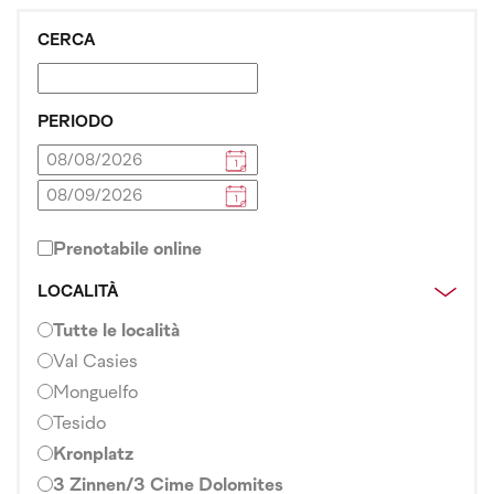
CERCA
PERIODO
Prenotabile online
LOCALITÀ
Tutte le località
Val Casies
Monguelfo
Tesido
Kronplatz
3 Zinnen/3 Cime Dolomites