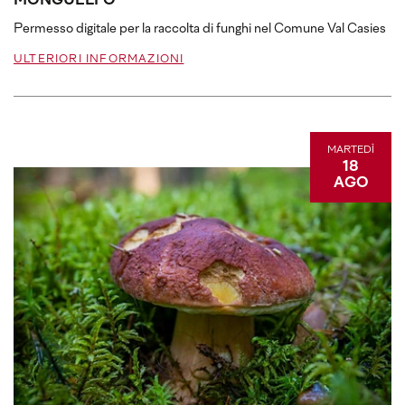
MONGUELFO
Permesso digitale per la raccolta di funghi nel Comune Val Casies
ULTERIORI INFORMAZIONI
MARTEDÌ
18
AGO