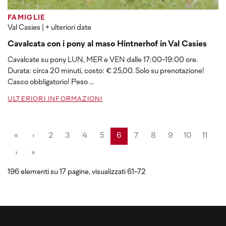
FAMIGLIE
Val Casies
| + ulteriori date
Cavalcata con i pony al maso Hintnerhof in Val Casies
Cavalcate su pony LUN, MER e VEN dalle 17:00-19:00 ore.
Durata: circa 20 minuti, costo: € 25,00. Solo su prenotazione!
Casco obbligatorio! Peso ...
ULTERIORI INFORMAZIONI
«
‹
2
3
4
5
6
7
8
9
10
11
›
»
196 elementi su 17 pagine, visualizzati 61-72