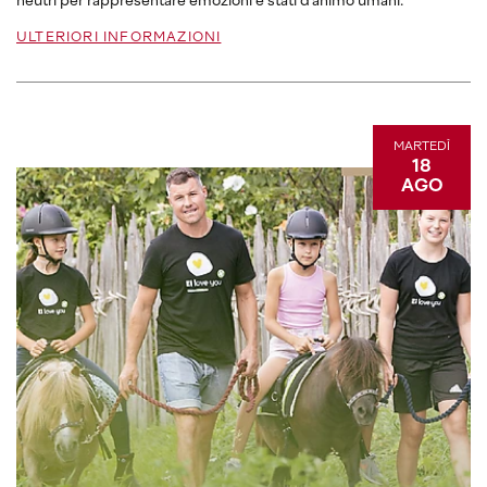
neutri per rappresentare emozioni e stati d’animo umani.
ULTERIORI INFORMAZIONI
MARTEDÌ
18
AGO