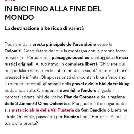
IN BICI FINO ALLA FINE DEL
MONDO
La destinazione bike ricca di varietà
Pedalare dalla
cresta principale dell’arco alpino
verso le
Dolomiti
. Conquistare da valle la montagna con la propria forza
muscolare. Percorrere il
paesaggio bucolico
punteggiato di
masi
rustici originali
. Al tuo ritmo. In
completa libertà
. Chi viene qui
per pedalare se ne rende subito conto: la varietà di tour in bici è
pressoché infinita. Gli appassionati di mountain bike sfrecciano
su sentieri forestali, gli amanti della
gravel e delle bici da trekking
pedalano a valle. Chi adora il
downhill e l'enduro
si gode i
percorsi adrenalinici del vicino
Plan de Corones
e della
regione
delle 3 Zinnen/3 Cime Dolomites
. Monguelfo è il collegamento
alla
pista ciclabile della Val Pusteria
da
San Candido
o Lienz nel
Tirolo Orientale, passando per
Brunico
fino a Fortezza. Allora, la
tua bici è pronta?