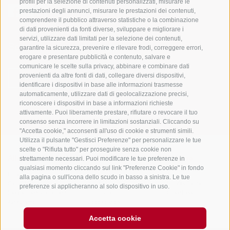
profili per la selezione di contenuti personalizzati, misurare le
prestazioni degli annunci, misurare le prestazioni dei contenuti,
comprendere il pubblico attraverso statistiche o la combinazione
di dati provenienti da fonti diverse, sviluppare e migliorare i
servizi, utilizzare dati limitati per la selezione dei contenuti,
Sempre informati e aggiornati!
garantire la sicurezza, prevenire e rilevare frodi, correggere errori,
erogare e presentare pubblicità e contenuto, salvare e
comunicare le scelte sulla privacy, abbinare e combinare dati
provenienti da altre fonti di dati, collegare diversi dispositivi,
NEWSLETTER
identificare i dispositivi in base alle informazioni trasmesse
automaticamente, utilizzare dati di geolocalizzazione precisi,
riconoscere i dispositivi in base a informazioni richieste
attivamente. Puoi liberamente prestare, rifiutare o revocare il tuo
consenso senza incorrere in limitazioni sostanziali. Cliccando su
"Accetta cookie," acconsenti all'uso di cookie e strumenti simili.
Utilizza il pulsante "Gestisci Preferenze" per personalizzare le tue
scelte o "Rifiuta tutto" per proseguire senza cookie non
strettamente necessari. Puoi modificare le tue preferenze in
Alloggi
Temi
Service
qualsiasi momento cliccando sul link "Preferenze Cookie" in fondo
Hotel
La Regione
Arrivo
alla pagina o sull'icona dello scudo in basso a sinistra. Le tue
Garni/B&B
Attività
Mobility Center
preferenze si applicheranno al solo dispositivo in uso.
Residence/Appartamento
Hot Spots
GuestPass
Agriturismo
Good to know
Accetta cookie