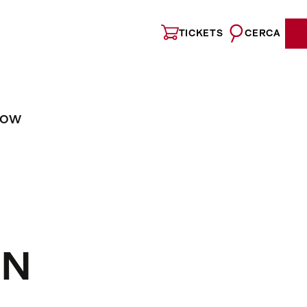
TICKETS
CERCA
NOW
RN