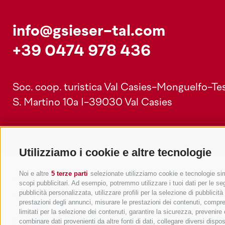
info@gsieser-tal.com
+39 0474 978 436
Soc. coop. turistica Val Casies-Monguelfo-Tes
S. Martino 10a
I-39030 Val Casies
Utilizziamo i cookie e altre tecnologie
Noi e altre
5 terze parti
selezionate utilizziamo cookie e tecnologie simi
Alloggi
Temi
scopi pubblicitari. Ad esempio, potremmo utilizzare i tuoi dati per le segu
pubblicità personalizzata, utilizzare profili per la selezione di pubblicit
Hotel
La Regione
prestazioni degli annunci, misurare le prestazioni dei contenuti, comprend
Garni/B&B
Attività
limitati per la selezione dei contenuti, garantire la sicurezza, prevenire
combinare dati provenienti da altre fonti di dati, collegare diversi dispo
Residence/Appartamento
Hot Spots