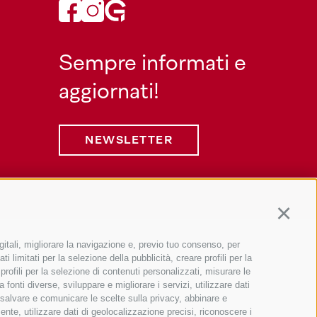
Sempre informati e
aggiornati!
NEWSLETTER
Continu
gitali, migliorare la navigazione e, previo tuo consenso, per
Informazione
 limitati per la selezione della pubblicità, creare profili per la
 profili per la selezione di contenuti personalizzati, misurare le
Webcam
onti diverse, sviluppare e migliorare i servizi, utilizzare dati
Tempo
, salvare e comunicare le scelte sulla privacy, abbinare e
ente, utilizzare dati di geolocalizzazione precisi, riconoscere i
Foto & Video