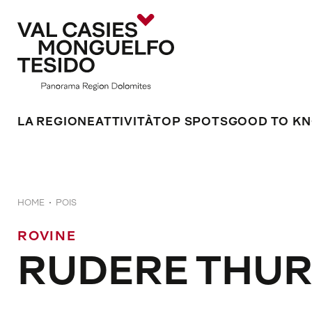
LA REGIONE
ATTIVITÀ
TOP SPOTS
GOOD TO K
HOME
POIS
ROVINE
RUDERE THU