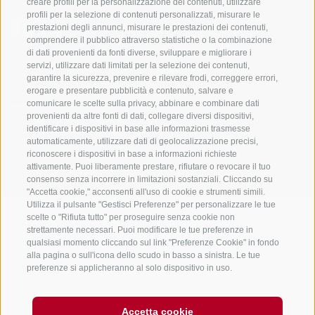
creare profili per la personalizzazione dei contenuti, utilizzare
profili per la selezione di contenuti personalizzati, misurare le
prestazioni degli annunci, misurare le prestazioni dei contenuti,
comprendere il pubblico attraverso statistiche o la combinazione
di dati provenienti da fonti diverse, sviluppare e migliorare i
servizi, utilizzare dati limitati per la selezione dei contenuti,
Sempre informati e aggiornati!
garantire la sicurezza, prevenire e rilevare frodi, correggere errori,
erogare e presentare pubblicità e contenuto, salvare e
comunicare le scelte sulla privacy, abbinare e combinare dati
provenienti da altre fonti di dati, collegare diversi dispositivi,
NEWSLETTER
identificare i dispositivi in base alle informazioni trasmesse
automaticamente, utilizzare dati di geolocalizzazione precisi,
riconoscere i dispositivi in base a informazioni richieste
attivamente. Puoi liberamente prestare, rifiutare o revocare il tuo
consenso senza incorrere in limitazioni sostanziali. Cliccando su
"Accetta cookie," acconsenti all'uso di cookie e strumenti simili.
Utilizza il pulsante "Gestisci Preferenze" per personalizzare le tue
scelte o "Rifiuta tutto" per proseguire senza cookie non
strettamente necessari. Puoi modificare le tue preferenze in
Alloggi
Temi
Service
qualsiasi momento cliccando sul link "Preferenze Cookie" in fondo
Hotel
La Regione
Arrivo
alla pagina o sull'icona dello scudo in basso a sinistra. Le tue
Garni/B&B
Attività
Mobility Center
preferenze si applicheranno al solo dispositivo in uso.
Residence/Appartamento
Hot Spots
GuestPass
Agriturismo
Good to know
Accetta cookie