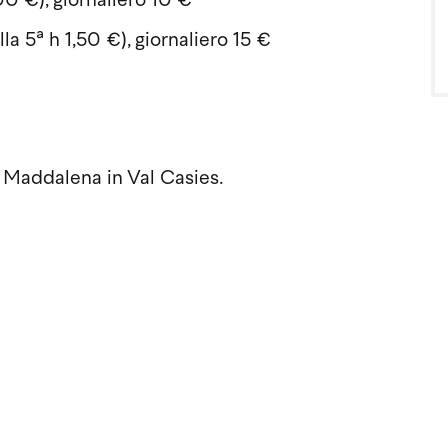
00 €), giornaliero 10 €
la 5ª h 1,50 €), giornaliero 15 €
. Maddalena in Val Casies.