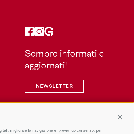
Sempre informati e
aggiornati!
NEWSLETTER
Continu
gitali, migliorare la navigazione e, previo tuo consenso, per
Informazione