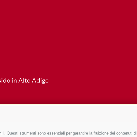
ido in Alto Adige
li. Questi strumenti sono essenziali per garantire la fruizione dei contenuti di
Service