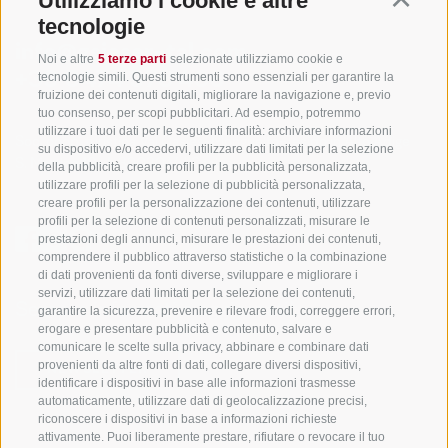
Utilizziamo i cookie e altre
tecnologie
info@gsieser-tal.com
Noi e altre
5 terze parti
selezionate utilizziamo cookie e
tecnologie simili. Questi strumenti sono essenziali per garantire la
+39 0474 978 436
fruizione dei contenuti digitali, migliorare la navigazione e, previo
tuo consenso, per scopi pubblicitari. Ad esempio, potremmo
utilizzare i tuoi dati per le seguenti finalità: archiviare informazioni
Soc. coop. turistica Val Casies-Monguelfo-Tesido in Alto Adige
su dispositivo e/o accedervi, utilizzare dati limitati per la selezione
S. Martino 10a
I-39030 Val Casies
della pubblicità, creare profili per la pubblicità personalizzata,
utilizzare profili per la selezione di pubblicità personalizzata,
creare profili per la personalizzazione dei contenuti, utilizzare
profili per la selezione di contenuti personalizzati, misurare le
prestazioni degli annunci, misurare le prestazioni dei contenuti,
comprendere il pubblico attraverso statistiche o la combinazione
di dati provenienti da fonti diverse, sviluppare e migliorare i
servizi, utilizzare dati limitati per la selezione dei contenuti,
Sempre informati e aggiornati!
garantire la sicurezza, prevenire e rilevare frodi, correggere errori,
erogare e presentare pubblicità e contenuto, salvare e
comunicare le scelte sulla privacy, abbinare e combinare dati
provenienti da altre fonti di dati, collegare diversi dispositivi,
NEWSLETTER
identificare i dispositivi in base alle informazioni trasmesse
automaticamente, utilizzare dati di geolocalizzazione precisi,
riconoscere i dispositivi in base a informazioni richieste
attivamente. Puoi liberamente prestare, rifiutare o revocare il tuo