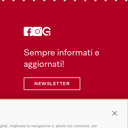
Sempre informati e
aggiornati!
NEWSLETTER
Continu
gitali, migliorare la navigazione e, previo tuo consenso, per