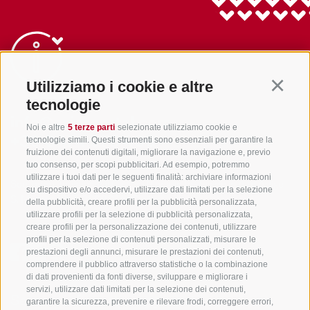
Utilizziamo i cookie e altre
Continu
tecnologie
info@gsieser-tal.com
Noi e altre
5 terze parti
selezionate utilizziamo cookie e
tecnologie simili. Questi strumenti sono essenziali per garantire la
+39 0474 978 436
fruizione dei contenuti digitali, migliorare la navigazione e, previo
tuo consenso, per scopi pubblicitari. Ad esempio, potremmo
utilizzare i tuoi dati per le seguenti finalità: archiviare informazioni
Soc. coop. turistica Val Casies-Monguelfo-Tesido in Alto Adige
su dispositivo e/o accedervi, utilizzare dati limitati per la selezione
S. Martino 10a
I-39030 Val Casies
della pubblicità, creare profili per la pubblicità personalizzata,
utilizzare profili per la selezione di pubblicità personalizzata,
creare profili per la personalizzazione dei contenuti, utilizzare
profili per la selezione di contenuti personalizzati, misurare le
prestazioni degli annunci, misurare le prestazioni dei contenuti,
comprendere il pubblico attraverso statistiche o la combinazione
di dati provenienti da fonti diverse, sviluppare e migliorare i
servizi, utilizzare dati limitati per la selezione dei contenuti,
Sempre informati e aggiornati!
garantire la sicurezza, prevenire e rilevare frodi, correggere errori,