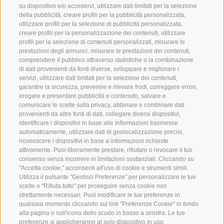
Soc. coop. turistica Val Casies-Monguelfo-Tesido in Alto Adige
su dispositivo e/o accedervi, utilizzare dati limitati per la selezione
S. Martino 10a
I-39030 Val Casies
della pubblicità, creare profili per la pubblicità personalizzata,
utilizzare profili per la selezione di pubblicità personalizzata,
creare profili per la personalizzazione dei contenuti, utilizzare
profili per la selezione di contenuti personalizzati, misurare le
prestazioni degli annunci, misurare le prestazioni dei contenuti,
comprendere il pubblico attraverso statistiche o la combinazione
di dati provenienti da fonti diverse, sviluppare e migliorare i
servizi, utilizzare dati limitati per la selezione dei contenuti,
Sempre informati e aggiornati!
garantire la sicurezza, prevenire e rilevare frodi, correggere errori,
erogare e presentare pubblicità e contenuto, salvare e
comunicare le scelte sulla privacy, abbinare e combinare dati
provenienti da altre fonti di dati, collegare diversi dispositivi,
NEWSLETTER
identificare i dispositivi in base alle informazioni trasmesse
automaticamente, utilizzare dati di geolocalizzazione precisi,
riconoscere i dispositivi in base a informazioni richieste
attivamente. Puoi liberamente prestare, rifiutare o revocare il tuo
consenso senza incorrere in limitazioni sostanziali. Cliccando su
"Accetta cookie," acconsenti all'uso di cookie e strumenti simili.
Utilizza il pulsante "Gestisci Preferenze" per personalizzare le tue
scelte o "Rifiuta tutto" per proseguire senza cookie non
strettamente necessari. Puoi modificare le tue preferenze in
Alloggi
Temi
Service
qualsiasi momento cliccando sul link "Preferenze Cookie" in fondo
Hotel
La Regione
Arrivo
alla pagina o sull'icona dello scudo in basso a sinistra. Le tue
Garni/B&B
Attività
Mobility Center
preferenze si applicheranno al solo dispositivo in uso.