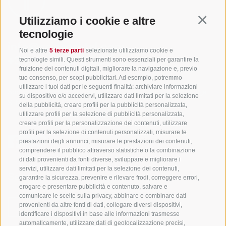
Utilizziamo i cookie e altre
Continu
tecnologie
info@gsieser-tal.com
Noi e altre
5 terze parti
selezionate utilizziamo cookie e
tecnologie simili. Questi strumenti sono essenziali per garantire la
+39 0474 978 436
fruizione dei contenuti digitali, migliorare la navigazione e, previo
tuo consenso, per scopi pubblicitari. Ad esempio, potremmo
utilizzare i tuoi dati per le seguenti finalità: archiviare informazioni
Soc. coop. turistica Val Casies-Monguelfo-Tesido in Alto Adige
su dispositivo e/o accedervi, utilizzare dati limitati per la selezione
S. Martino 10a
I-39030 Val Casies
della pubblicità, creare profili per la pubblicità personalizzata,
utilizzare profili per la selezione di pubblicità personalizzata,
creare profili per la personalizzazione dei contenuti, utilizzare
profili per la selezione di contenuti personalizzati, misurare le
prestazioni degli annunci, misurare le prestazioni dei contenuti,
comprendere il pubblico attraverso statistiche o la combinazione
di dati provenienti da fonti diverse, sviluppare e migliorare i
servizi, utilizzare dati limitati per la selezione dei contenuti,
Sempre informati e aggiornati!
garantire la sicurezza, prevenire e rilevare frodi, correggere errori,
erogare e presentare pubblicità e contenuto, salvare e
comunicare le scelte sulla privacy, abbinare e combinare dati
provenienti da altre fonti di dati, collegare diversi dispositivi,
NEWSLETTER
identificare i dispositivi in base alle informazioni trasmesse
automaticamente, utilizzare dati di geolocalizzazione precisi,