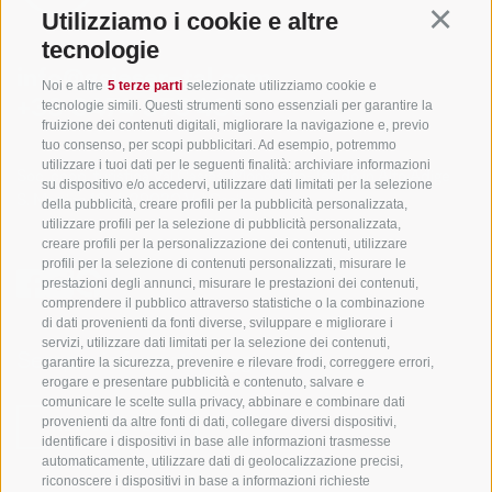
Utilizziamo i cookie e altre
Continu
tecnologie
info@gsieser-tal.com
Noi e altre
5 terze parti
selezionate utilizziamo cookie e
tecnologie simili. Questi strumenti sono essenziali per garantire la
+39 0474 978 436
fruizione dei contenuti digitali, migliorare la navigazione e, previo
tuo consenso, per scopi pubblicitari. Ad esempio, potremmo
utilizzare i tuoi dati per le seguenti finalità: archiviare informazioni
Soc. coop. turistica Val Casies-Monguelfo-Tesido in Alto Adige
su dispositivo e/o accedervi, utilizzare dati limitati per la selezione
S. Martino 10a
I-39030 Val Casies
della pubblicità, creare profili per la pubblicità personalizzata,
utilizzare profili per la selezione di pubblicità personalizzata,
creare profili per la personalizzazione dei contenuti, utilizzare
profili per la selezione di contenuti personalizzati, misurare le
prestazioni degli annunci, misurare le prestazioni dei contenuti,
comprendere il pubblico attraverso statistiche o la combinazione
di dati provenienti da fonti diverse, sviluppare e migliorare i
servizi, utilizzare dati limitati per la selezione dei contenuti,
Sempre informati e aggiornati!
garantire la sicurezza, prevenire e rilevare frodi, correggere errori,
erogare e presentare pubblicità e contenuto, salvare e
comunicare le scelte sulla privacy, abbinare e combinare dati
provenienti da altre fonti di dati, collegare diversi dispositivi,
NEWSLETTER
identificare i dispositivi in base alle informazioni trasmesse
automaticamente, utilizzare dati di geolocalizzazione precisi,
riconoscere i dispositivi in base a informazioni richieste