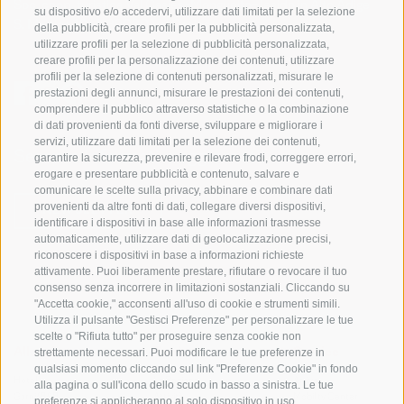
Soc. coop. turistica Val Casies-Monguelfo-Tesido in Alto Adige
su dispositivo e/o accedervi, utilizzare dati limitati per la selezione
S. Martino 10a
I-39030 Val Casies
della pubblicità, creare profili per la pubblicità personalizzata,
utilizzare profili per la selezione di pubblicità personalizzata,
creare profili per la personalizzazione dei contenuti, utilizzare
profili per la selezione di contenuti personalizzati, misurare le
prestazioni degli annunci, misurare le prestazioni dei contenuti,
comprendere il pubblico attraverso statistiche o la combinazione
di dati provenienti da fonti diverse, sviluppare e migliorare i
servizi, utilizzare dati limitati per la selezione dei contenuti,
Sempre informati e aggiornati!
garantire la sicurezza, prevenire e rilevare frodi, correggere errori,
erogare e presentare pubblicità e contenuto, salvare e
comunicare le scelte sulla privacy, abbinare e combinare dati
provenienti da altre fonti di dati, collegare diversi dispositivi,
NEWSLETTER
identificare i dispositivi in base alle informazioni trasmesse
automaticamente, utilizzare dati di geolocalizzazione precisi,
riconoscere i dispositivi in base a informazioni richieste
attivamente. Puoi liberamente prestare, rifiutare o revocare il tuo
consenso senza incorrere in limitazioni sostanziali. Cliccando su
"Accetta cookie," acconsenti all'uso di cookie e strumenti simili.
Utilizza il pulsante "Gestisci Preferenze" per personalizzare le tue
scelte o "Rifiuta tutto" per proseguire senza cookie non
strettamente necessari. Puoi modificare le tue preferenze in
Alloggi
Temi
Service
qualsiasi momento cliccando sul link "Preferenze Cookie" in fondo
Hotel
La Regione
Arrivo
alla pagina o sull'icona dello scudo in basso a sinistra. Le tue
Garni/B&B
Attività
Mobility Center
preferenze si applicheranno al solo dispositivo in uso.