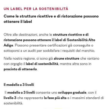
territorio – perché un
paesaggio rurale
curato e
una
produzione alimentare locale
sono alla
base
UN LABEL PER LA SOSTENIBILITÀ
di un
turismo
autentico e
sostenibile
.
Come le strutture ricettive e di ristorazione possono
ottenere il label
Oltre alle destinazioni, anche le
strutture ricettive e di
ristorazione possono ottenere il label di Sostenibilità Alto
Adige
. Possono presentare certificazioni già conseguite o
sottoporsi a un audit per soddisfare i requisiti del marchio.
Nella nostra regione, ci sono già
alcune strutture
che vantano
con orgoglio il
label di sostenibilità
, mentre altre sono in
procinto di ottenerlo
.
Il modello a 3 livelli
Il
modello a 3 livelli
consente uno
sviluppo graduale
, con il
livello 3
che rappresenta
la fase più alta
e i massimi standard di
sostenibilità.