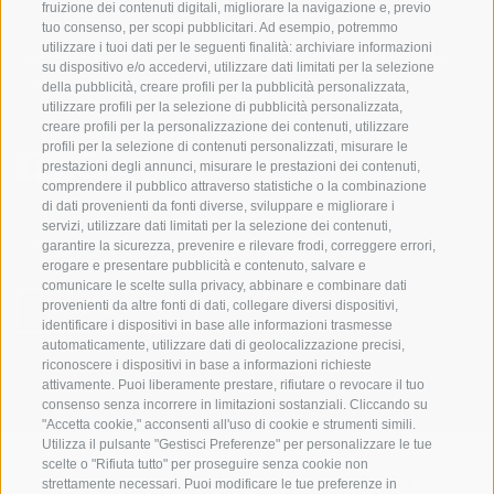
fruizione dei contenuti digitali, migliorare la navigazione e, previo
tuo consenso, per scopi pubblicitari. Ad esempio, potremmo
utilizzare i tuoi dati per le seguenti finalità: archiviare informazioni
Soc. coop. turistica Val Casies-Monguelfo-Tesido in Alto Adige
su dispositivo e/o accedervi, utilizzare dati limitati per la selezione
S. Martino 10a
I-39030 Val Casies
della pubblicità, creare profili per la pubblicità personalizzata,
utilizzare profili per la selezione di pubblicità personalizzata,
creare profili per la personalizzazione dei contenuti, utilizzare
profili per la selezione di contenuti personalizzati, misurare le
prestazioni degli annunci, misurare le prestazioni dei contenuti,
comprendere il pubblico attraverso statistiche o la combinazione
di dati provenienti da fonti diverse, sviluppare e migliorare i
servizi, utilizzare dati limitati per la selezione dei contenuti,
Sempre informati e aggiornati!
garantire la sicurezza, prevenire e rilevare frodi, correggere errori,
erogare e presentare pubblicità e contenuto, salvare e
comunicare le scelte sulla privacy, abbinare e combinare dati
provenienti da altre fonti di dati, collegare diversi dispositivi,
NEWSLETTER
identificare i dispositivi in base alle informazioni trasmesse
automaticamente, utilizzare dati di geolocalizzazione precisi,
riconoscere i dispositivi in base a informazioni richieste
attivamente. Puoi liberamente prestare, rifiutare o revocare il tuo
consenso senza incorrere in limitazioni sostanziali. Cliccando su
"Accetta cookie," acconsenti all'uso di cookie e strumenti simili.
Utilizza il pulsante "Gestisci Preferenze" per personalizzare le tue
scelte o "Rifiuta tutto" per proseguire senza cookie non
strettamente necessari. Puoi modificare le tue preferenze in
Alloggi
Temi
Service