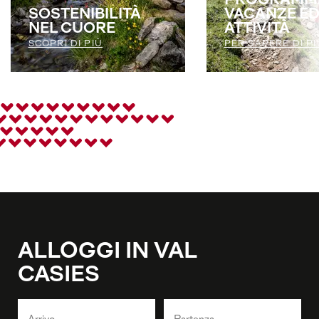
PROGRAMM
SOSTENIBILITÀ
VACANZE E
NEL CUORE
ATTIVITÀ
SCOPRI DI PIÙ
PER SAPERE DI PI
ALLOGGI IN VAL
CASIES