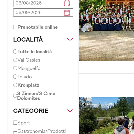
Prenotabile online
LOCALITÀ
Tutte le località
Val Casies
Monguelfo
Tesido
Kronplatz
3 Zinnen/3 Cime
Dolomites
CATEGORIE
Sport
Gastronomia/Prodotti