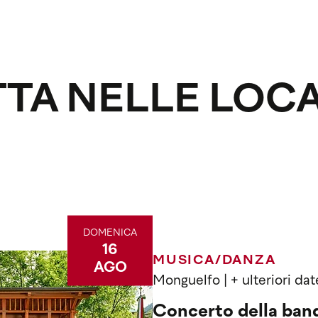
TTA NELLE LOCA
DOMENICA
16
MUSICA/DANZA
AGO
Monguelfo
| + ulteriori dat
Concerto della ban