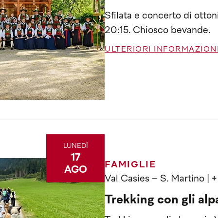
Sfilata e concerto di otto
20:15. Chiosco bevande.
ULTERIORI INFORMAZION
LUNEDÌ
17
FAMIGLIE
AGO
Val Casies – S. Martino
| 
Trekking con gli alp