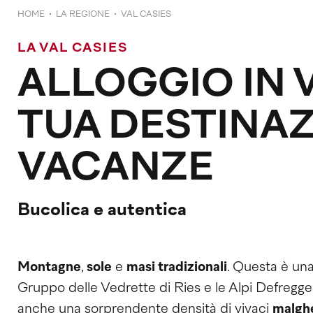
HOME
LA REGIONE
VAL CASIES
LA VAL CASIES
ALLOGGIO IN V
TUA DESTINAZ
VACANZE
Bucolica e autentica
Montagne
,
sole
e
masi tradizionali
. Questa è una 
Gruppo delle Vedrette di Ries e le Alpi Defregger. 
anche una sorprendente densità di vivaci
malgh