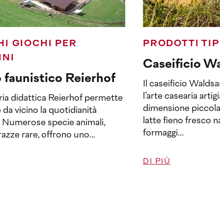
I GIOCHI PER
PRODOTTI TIP
INI
Caseificio W
 faunistico Reierhof
Il caseificio Wald
l’arte casearia artig
ria didattica Reierhof permette
dimensione piccola 
e da vicino la quotidianità
latte fieno fresco 
. Numerose specie animali,
formaggi...
razze rare, offrono uno...
DI PIÙ