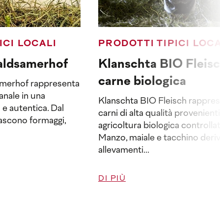
ICI LOCALI
PRODOTTI TIPICI LOCA
aldsamerhof
Klanschta BIO Fleisc
carne biologica
samerhof rappresenta
ianale in una
Klanschta BIO Fleisch rappre
e autentica. Dal
carni di alta qualità provenient
nascono formaggi,
agricoltura biologica controllat
Manzo, maiale e tacchino deri
allevamenti...
DI PIÙ