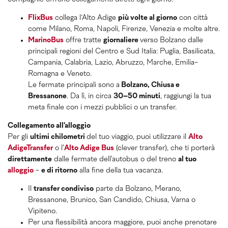
FlixBus
collega l’Alto Adige
più volte al giorno
con città
come Milano, Roma, Napoli, Firenze, Venezia e molte altre.
MarinoBus
offre tratte
giornaliere
verso Bolzano dalle
principali regioni del Centro e Sud Italia: Puglia, Basilicata,
Campania, Calabria, Lazio, Abruzzo, Marche, Emilia-
Romagna e Veneto.
Le fermate principali sono a
Bolzano, Chiusa e
Bressanone
. Da lì, in circa
30–50 minuti
, raggiungi la tua
meta finale con i mezzi pubblici o un transfer.
Collegamento all'alloggio
Per gli
ultimi chilometri
del tuo viaggio, puoi utilizzare il
Alto
AdigeTransfer
o l'
Alto Adige Bus
(clever transfer), che ti porterà
direttamente
dalle fermate dell'autobus o del treno
al tuo
alloggio
-
e di ritorno
alla fine della tua vacanza.
Il
transfer condiviso
parte da Bolzano, Merano,
Bressanone, Brunico, San Candido, Chiusa, Varna o
Vipiteno.
Per una flessibilità ancora maggiore, puoi anche prenotare