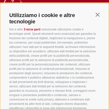
Utilizziamo i cookie e altre
Continu
tecnologie
info@gsieser-tal.com
Noi e altre
5 terze parti
selezionate utilizziamo cookie e
tecnologie simili. Questi strumenti sono essenziali per garantire la
+39 0474 978 436
fruizione dei contenuti digitali, migliorare la navigazione e, previo
tuo consenso, per scopi pubblicitari. Ad esempio, potremmo
utilizzare i tuoi dati per le seguenti finalità: archiviare informazioni
Soc. coop. turistica Val Casies-Monguelfo-Tesido in Alto Adige
su dispositivo e/o accedervi, utilizzare dati limitati per la selezione
S. Martino 10a
I-39030 Val Casies
della pubblicità, creare profili per la pubblicità personalizzata,
utilizzare profili per la selezione di pubblicità personalizzata,
creare profili per la personalizzazione dei contenuti, utilizzare
profili per la selezione di contenuti personalizzati, misurare le
prestazioni degli annunci, misurare le prestazioni dei contenuti,
comprendere il pubblico attraverso statistiche o la combinazione
di dati provenienti da fonti diverse, sviluppare e migliorare i
servizi, utilizzare dati limitati per la selezione dei contenuti,
Sempre informati e aggiornati!
garantire la sicurezza, prevenire e rilevare frodi, correggere errori,
erogare e presentare pubblicità e contenuto, salvare e
comunicare le scelte sulla privacy, abbinare e combinare dati
provenienti da altre fonti di dati, collegare diversi dispositivi,
NEWSLETTER
identificare i dispositivi in base alle informazioni trasmesse