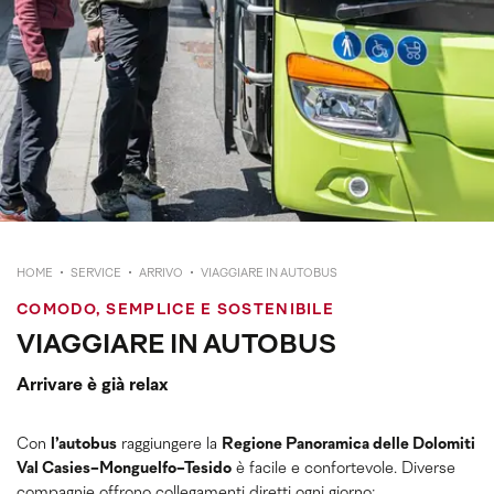
HOME
SERVICE
ARRIVO
VIAGGIARE IN AUTOBUS
COMODO, SEMPLICE E SOSTENIBILE
VIAGGIARE IN AUTOBUS
Arrivare è già relax
Con
l’autobus
raggiungere la
Regione Panoramica delle Dolomiti
Val Casies-Monguelfo-Tesido
è facile e confortevole. Diverse
compagnie offrono collegamenti diretti ogni giorno: