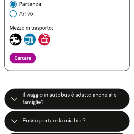
Partenza
Arrivo
Mezzo di trasporto:
Cercare
Il viaggio in autobus è adatto anche alle
famiglie?
Certamente! Molti ospiti
viaggiano
comodamente
con
bambini
. Le
tratte dirette
,
Posso portare la mia bici?
ampio
spazio per i bagagli
e i
servizi navetta
rendono l’arrivo facile e rilassato.