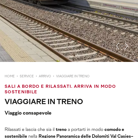
HOME
SERVICE
ARRIVO
VIAGGIARE IN TRENO
SALI A BORDO E RILASSATI. ARRIVA IN MODO
SOSTENIBILE
VIAGGIARE IN TRENO
Viaggio consapevole
Rilassati e lascia che sia il
treno
a portarti in modo
comodo e
sostenibile
nella
Regione Panoramica delle Dolomiti Val Casies-