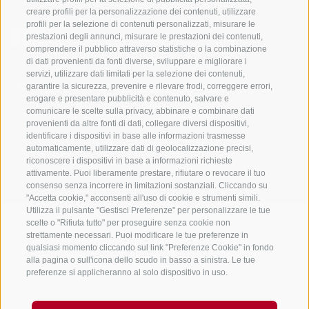
creare profili per la personalizzazione dei contenuti, utilizzare
profili per la selezione di contenuti personalizzati, misurare le
prestazioni degli annunci, misurare le prestazioni dei contenuti,
comprendere il pubblico attraverso statistiche o la combinazione
di dati provenienti da fonti diverse, sviluppare e migliorare i
servizi, utilizzare dati limitati per la selezione dei contenuti,
Sempre informati e aggiornati!
garantire la sicurezza, prevenire e rilevare frodi, correggere errori,
erogare e presentare pubblicità e contenuto, salvare e
comunicare le scelte sulla privacy, abbinare e combinare dati
provenienti da altre fonti di dati, collegare diversi dispositivi,
NEWSLETTER
identificare i dispositivi in base alle informazioni trasmesse
automaticamente, utilizzare dati di geolocalizzazione precisi,
riconoscere i dispositivi in base a informazioni richieste
attivamente. Puoi liberamente prestare, rifiutare o revocare il tuo
consenso senza incorrere in limitazioni sostanziali. Cliccando su
"Accetta cookie," acconsenti all'uso di cookie e strumenti simili.
Utilizza il pulsante "Gestisci Preferenze" per personalizzare le tue
scelte o "Rifiuta tutto" per proseguire senza cookie non
strettamente necessari. Puoi modificare le tue preferenze in
Alloggi
Temi
Service
qualsiasi momento cliccando sul link "Preferenze Cookie" in fondo
Hotel
La Regione
Arrivo
alla pagina o sull'icona dello scudo in basso a sinistra. Le tue
Garni/B&B
Attività
Mobility Center
preferenze si applicheranno al solo dispositivo in uso.
Residence/Appartamento
Hot Spots
GuestPass
Agriturismo
Good to know