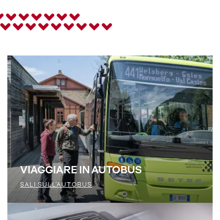
ÖBB
, con
collegamenti
da Germania e Austria
verso
Verona, Bologna e Venezia
.
Con il
biglietto di connessione Alto Adige
, puoi
utilizzare comodamente tutti i mezzi pubblici
regionali per raggiungere la tua destinazione – sia
all’andata che al ritorno.
VIAGGIARE IN AUTOBUS
SALI SULL'AUTOBUS