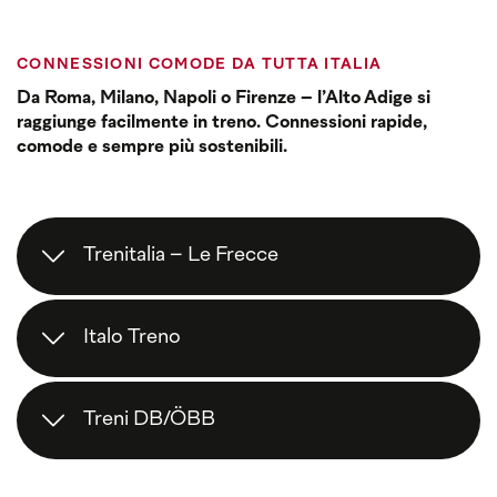
CONNESSIONI COMODE DA TUTTA ITALIA
Da Roma, Milano, Napoli o Firenze – l’Alto Adige si
raggiunge facilmente in treno. Connessioni rapide,
comode e sempre più sostenibili.
Trenitalia – Le Frecce
Con i treni
Frecciarossa
e
Frecciargento
puoi
arrivare
direttamente a Bolzano e Bressanone
,
Italo Treno
senza cambi e con tutto il comfort delle Frecce.
Ogni giorno
Italo
collega
Trento, Rovereto,
Verona, Bologna, Firenze, Roma, Napoli e
Treni DB/ÖBB
Salerno –
un’ottima alternativa veloce
per
viaggiare verso le Dolomiti.
Lungo la linea del
Brennero
viaggiano anche i
treni delle
ferrovie tedesche DB
e
austriache