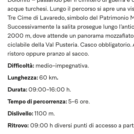
Dolomiti – passando per il cimitero di guerra e 
acque turchesi. Lungo il percorso si apre una v
Tre Cime di Lavaredo, simbolo del Patrimonio
Successivamente la salita prosegue lungo l’antic
2000 m, dove attende un panorama mozzafiato su
ciclabile della Val Pusteria. Casco obbligatorio. 
ristoro oppure pranzo al sacco.
Difficoltà:
medio-impegnativa.
Lunghezza:
60 km
.
Durata:
09:00-16:00 h.
Tempo di percorrenza:
5-6 ore.
Dislivello:
1100 m.
Ritrovo:
09:00 h diversi punti di accesso a part