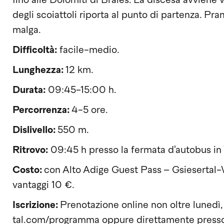
fino alle Dolomiti di Braies. La discesa avviene 
degli scoiattoli riporta al punto di partenza. Pra
malga.
Difficoltà:
facile-medio.
Lunghezza:
12 km.
Durata:
09:45-15:00 h.
Percorrenza:
4-5 ore.
Dislivello:
550 m.
Ritrovo:
09:45 h presso la fermata d'autobus in 
Costo:
con Alto Adige Guest Pass
– Gsiesertal-
vantaggi 10 €.
Iscrizione:
Prenotazione online non oltre lunedì
tal.com/programma oppure direttamente presso l’