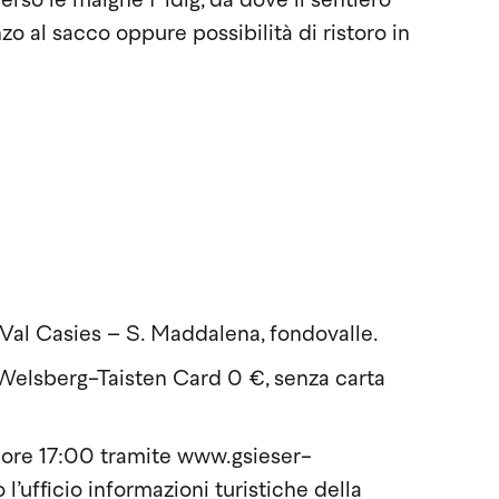
verso le malghe Pidig, da dove il sentiero
nzo al sacco oppure possibilità di ristoro in
Val Casies – S. Maddalena, fondovalle.
Welsberg-Taisten Card 0 €, senza carta
, ore 17:00 tramite www.gsieser-
ufficio informazioni turistiche della