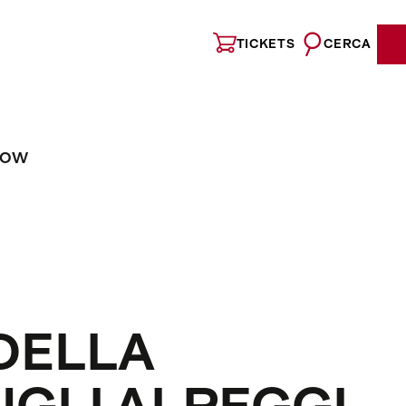
TICKETS
CERCA
NOW
 DELLA