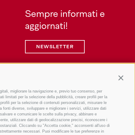
Sempre informati e
aggiornati!
NEWSLETTER
Continu
gitali, migliorare la navigazione e, previo tuo consenso, per
Informazione
 limitati per la selezione della pubblicità, creare profili per la
 profili per la selezione di contenuti personalizzati, misurare le
Webcam
onti diverse, sviluppare e migliorare i servizi, utilizzare dati
Tempo
, salvare e comunicare le scelte sulla privacy, abbinare e
ente, utilizzare dati di geolocalizzazione precisi, riconoscere i
Foto & Video
sostanziali. Cliccando su "Accetta cookie," acconsenti all'uso di
Downloads
n strettamente necessari. Puoi modificare le tue preferenze in