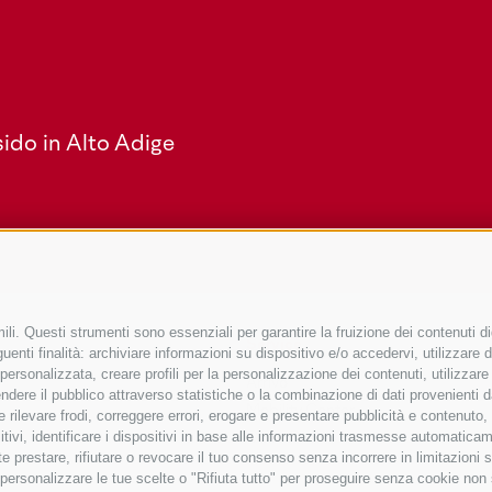
ido in Alto Adige
li. Questi strumenti sono essenziali per garantire la fruizione dei contenuti di
Service
enti finalità: archiviare informazioni su dispositivo e/o accedervi, utilizzare dati
à personalizzata, creare profili per la personalizzazione dei contenuti, utilizzare
Arrivo
ere il pubblico attraverso statistiche o la combinazione di dati provenienti da f
Mobility Center
 e rilevare frodi, correggere errori, erogare e presentare pubblicità e contenuto
sitivi, identificare i dispositivi in base alle informazioni trasmesse automaticam
GuestPass
e prestare, rifiutare o revocare il tuo consenso senza incorrere in limitazioni 
r personalizzare le tue scelte o "Rifiuta tutto" per proseguire senza cookie no