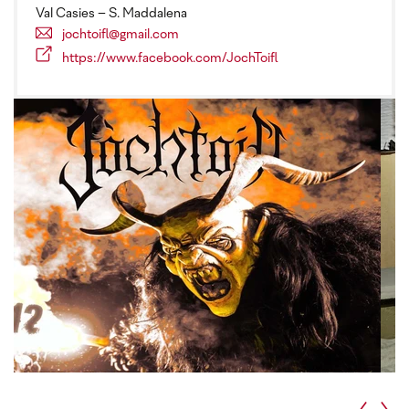
Val Casies – S. Maddalena
jochtoifl@gmail.com
https://www.facebook.com/JochToifl