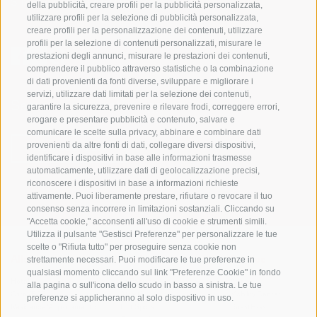
S. Martino 10a
I-39030 Val Casies
della pubblicità, creare profili per la pubblicità personalizzata,
utilizzare profili per la selezione di pubblicità personalizzata,
creare profili per la personalizzazione dei contenuti, utilizzare
profili per la selezione di contenuti personalizzati, misurare le
prestazioni degli annunci, misurare le prestazioni dei contenuti,
comprendere il pubblico attraverso statistiche o la combinazione
di dati provenienti da fonti diverse, sviluppare e migliorare i
servizi, utilizzare dati limitati per la selezione dei contenuti,
Sempre informati e aggiornati!
garantire la sicurezza, prevenire e rilevare frodi, correggere errori,
erogare e presentare pubblicità e contenuto, salvare e
comunicare le scelte sulla privacy, abbinare e combinare dati
provenienti da altre fonti di dati, collegare diversi dispositivi,
NEWSLETTER
identificare i dispositivi in base alle informazioni trasmesse
automaticamente, utilizzare dati di geolocalizzazione precisi,
riconoscere i dispositivi in base a informazioni richieste
attivamente. Puoi liberamente prestare, rifiutare o revocare il tuo
consenso senza incorrere in limitazioni sostanziali. Cliccando su
"Accetta cookie," acconsenti all'uso di cookie e strumenti simili.
Utilizza il pulsante "Gestisci Preferenze" per personalizzare le tue
scelte o "Rifiuta tutto" per proseguire senza cookie non
strettamente necessari. Puoi modificare le tue preferenze in
Alloggi
Temi
Service
qualsiasi momento cliccando sul link "Preferenze Cookie" in fondo
Hotel
La Regione
Arrivo
alla pagina o sull'icona dello scudo in basso a sinistra. Le tue
Garni/B&B
Attività
Mobility Center
preferenze si applicheranno al solo dispositivo in uso.
Residence/Appartamento
Hot Spots
GuestPass