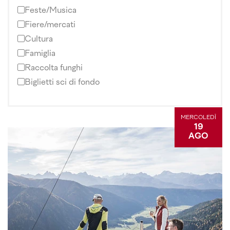
Feste/Musica
Fiere/mercati
Cultura
Famiglia
Raccolta funghi
Biglietti sci di fondo
MERCOLEDÌ
19
AGO