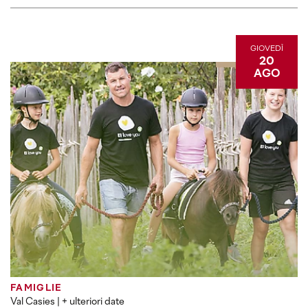
GIOVEDÌ
20
AGO
FAMIGLIE
Val Casies
| + ulteriori date