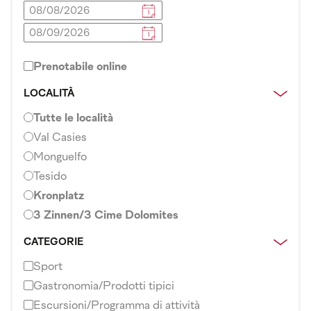
Prenotabile online
LOCALITÀ
Tutte le località
Val Casies
Monguelfo
Tesido
Kronplatz
3 Zinnen/3 Cime Dolomites
CATEGORIE
Sport
Gastronomia/Prodotti tipici
Escursioni/Programma di attività