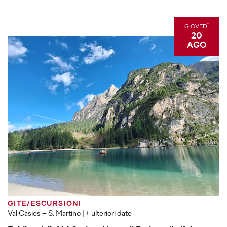
GIOVEDÌ
20
AGO
GITE/ESCURSIONI
Val Casies – S. Martino
| + ulteriori date