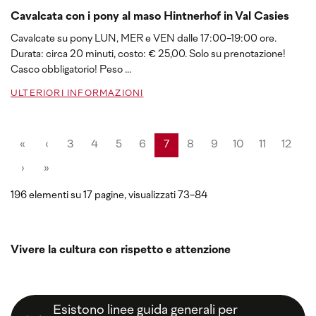
Cavalcata con i pony al maso Hintnerhof in Val Casies
Cavalcate su pony LUN, MER e VEN dalle 17:00-19:00 ore.
Durata: circa 20 minuti, costo: € 25,00. Solo su prenotazione!
Casco obbligatorio! Peso ...
ULTERIORI INFORMAZIONI
«
‹
3
4
5
6
7
8
9
10
11
12
›
»
196 elementi su 17 pagine, visualizzati 73-84
Vivere la cultura con rispetto e attenzione
Esistono linee guida generali per