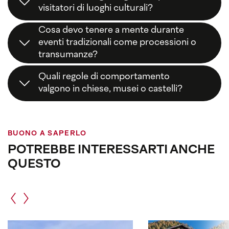
visitatori di luoghi culturali?
Sì,
rispetto
,
attenzione
e l’
osservanza delle
Cosa devo tenere a mente durante
indicazioni
sono i principi fondamentali. Così
eventi tradizionali come processioni o
contribuisci a preservare i nostri beni culturali.
transumanze?
Rimani sui
percorsi segnalati
, mantieni la
Quali regole di comportamento
distanza
da animali e partecipanti e vivi la
valgono in chiese, musei o castelli?
tradizione senza arrecare disturbo.
Si prega di indossare un
abbigliamento
adeguato
,
parlare a bassa voce
e mantenere un
atteggiamento rispettoso
. Le foto spesso sono
BUONO A SAPERLO
consentite solo in parte.
POTREBBE INTERESSARTI ANCHE
QUESTO