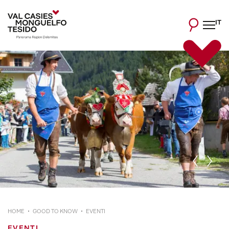
IT
HOME
GOOD TO KNOW
EVENTI
EVENTI